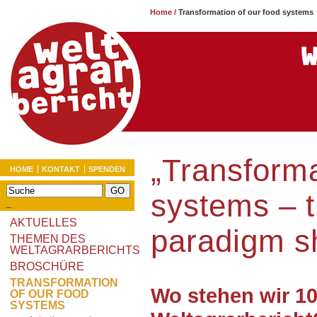
Home
/
Transformation of our food systems
„Transforma
HOME
KONTAKT
SPENDEN
systems – t
_
AKTUELLES
paradigm sh
THEMEN DES
WELTAGRARBERICHTS
BROSCHÜRE
TRANSFORMATION
Wo stehen wir 1
OF OUR FOOD
SYSTEMS