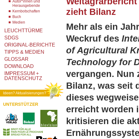
Weltagrarbericht
Autor*innen und
Herausgebende
zieht Bilanz
Kernbotschaften
Buch
Medien
Mehr als ein Jahr
LEUCHTTÜRME
Weckruf des
Int
SDGS
ORIGINAL-BERICHTE
of Agricultural 
TIPPS & MEDIEN
GLOSSAR
Technology for 
DOWNLOAD
vergangen. Nun 
IMPRESSUM +
DATENSCHUTZ
Bilanz, was seit 
Ideen? Aktualisierungen?
dieses wegweise
UNTERSTÜTZER
erreicht worden 
kritisieren die a
Ernährungssyste