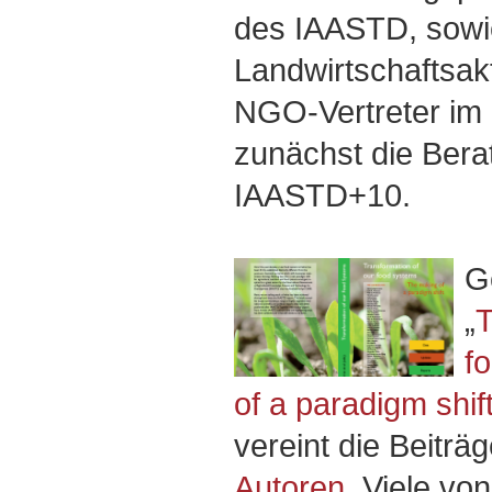
des IAASTD, sowi
Landwirtschaftsakt
NGO-Vertreter im
zunächst die Ber
IAASTD+10.
G
„
T
f
of a paradigm shif
vereint die Beiträ
Autoren
. Viele vo