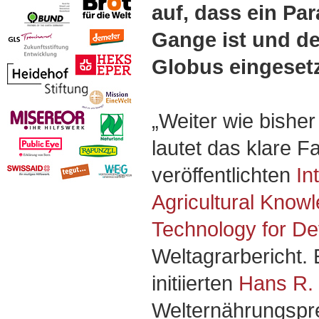
auf, dass ein P
Gange ist und d
Globus eingesetz
„Weiter wie bisher
lautet das klare F
veröffentlichten
In
Agricultural Know
Technology for D
Weltagrarbericht. 
initiierten
Hans R.
Welternährungspr