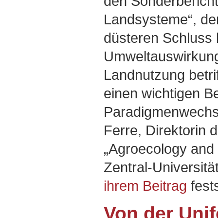
den Sonderberich
Landsysteme“, de
düsteren Schluss 
Umweltauswirkung
Landnutzung betriff
einen wichtigen B
Paradigmenwechse
Ferre, Direktorin 
„Agroecology and
Zentral-Universitä
ihrem Beitrag
fests
Von der Unif