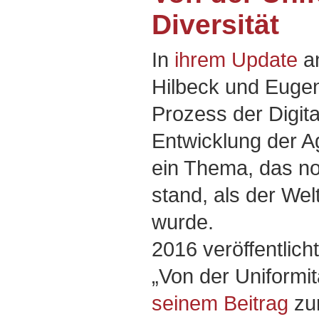
Diversität
In
ihrem Update
an
Hilbeck und Eugeni
Prozess der Digital
Entwicklung der A
ein Thema, das no
stand, als der Wel
wurde.
2016 veröffentlic
„Von der Uniformitä
seinem Beitrag
zum